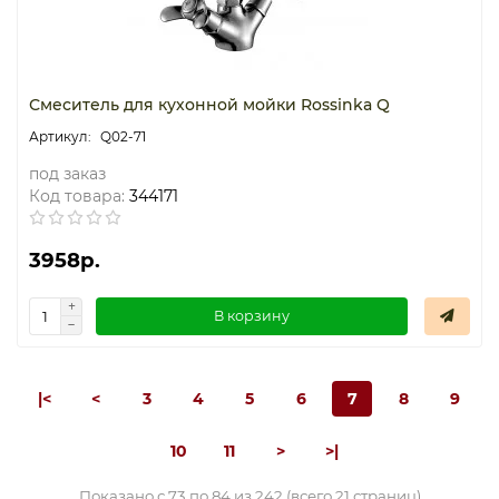
Смеситель для кухонной мойки Rossinka Q
Q02-71
под заказ
Код товара:
344171
3958р.
В корзину
|<
<
3
4
5
6
7
8
9
10
11
>
>|
Показано с 73 по 84 из 242 (всего 21 страниц)