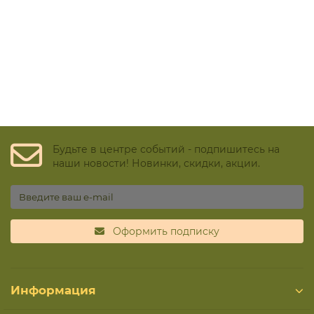
Термостаты капиллярные
Термостаты накладные
Термостаты погружные
Щиты распределительные
Будьте в центре событий - подпишитесь на
наши новости! Новинки, скидки, акции.
Оформить подписку
Информация