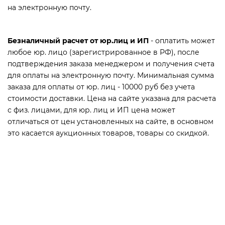
на электронную почту.
Zont Контроллеры и терморегуляторы
Насосные группы
Трубы металлопластиковые PE-Xb/Al/PE-Xb
Терморегуляторы Kiptover
Смесители
Хомут для крепления труб
Фитинги латунные винтовые для труб PE-Xb/Al/PE-
Безналичный расчет от юр.лиц и ИП
- оплатить может
Головки термостатические и ручного привода
Сепараторы Flamco
Spyheat
Унитазы
Xb
любое юр. лицо (зарегистрированное в РФ), после
Фитинги латунные прессовые для труб PE-Xb/Al/PE-
подтверждения заказа менеджером и получения счета
Датчики температуры
Шкафы коллекторные
Xb
для оплаты на электронную почту. Минимальная сумма
заказа для оплаты от юр. лиц - 10000 руб без учета
ПолиТех реле давления
стоимости доставки. Цена на сайте указана для расчета
с физ. лицами, для юр. лиц и ИП цена может
Регуляторы тяги для котлов
отличаться от цен установленных на сайте, в основном
это касается аукционных товаров, товары со скидкой.
Реле и автоматы
Сервоприводы
Система защиты от протечек воды
Стабилизаторы напряжения