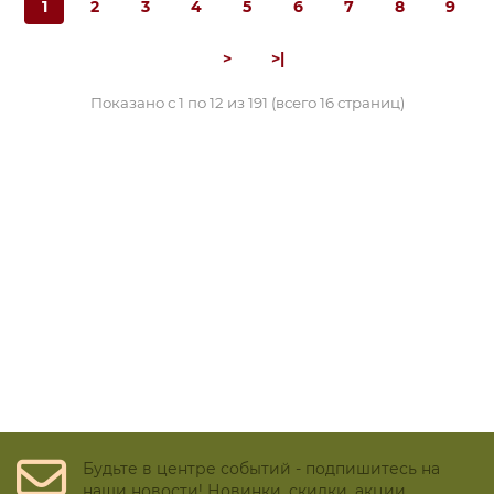
1
2
3
4
5
6
7
8
9
>
>|
Показано с 1 по 12 из 191 (всего 16 страниц)
Будьте в центре событий - подпишитесь на
наши новости! Новинки, скидки, акции.