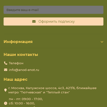
настройки и управления.
Энергоэффективность:
Терморегуляторы ENGO
Оформить подписку
помогают сократить потребление
электроэнергии. Устройства способны
автоматически адаптироваться к изменениям
температуры и времени суток.
Информация
Совместимость:
Устройства подойдут для работы
Наши контакты
с различными системами отопления, включая
водяные и электрические обогреватели, теплые
Телефон
полы и кондиционеры.
info@anod-enot.ru
Наш адрес
Интеллектуальные функции:
Некоторые модели
оснащены функцией Wi-Fi, что позволяет
г. Москва, Калужское шоссе, 4с3, А27/6, ближайшее
управлять терморегуляторами удаленно через
метро "Тютчевская" и "Теплый стан"
мобильное приложение. Пользователь может
легко настроить график работы устройства в
пн - пт: 09:00 - 17:00,
сб: 10:00 - 16:00,
зависимости от дня недели и времени, что