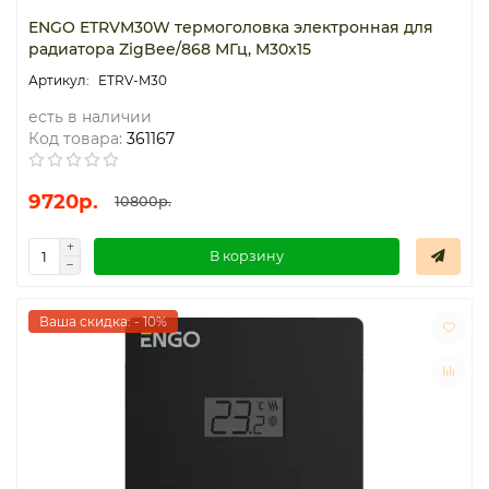
ENGO ETRVM30W термоголовка электронная для
радиатора ZigBee/868 МГц, M30x15
ETRV-M30
есть в наличии
Код товара:
361167
9720р.
10800р.
В корзину
Ваша скидка: - 10%