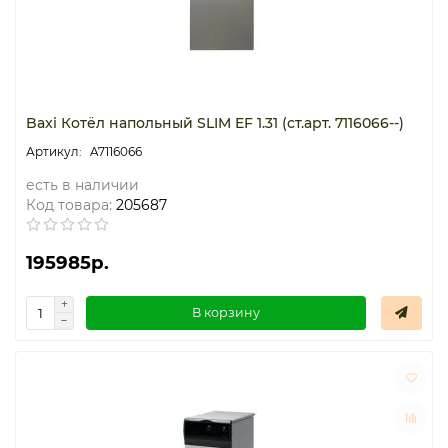
Baxi Котёл напольный SLIM EF 1.31 (ст.арт. 7116066--)
A7116066
есть в наличии
Код товара:
205687
195985р.
В корзину