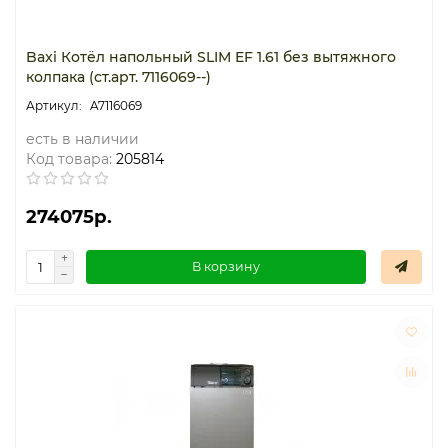
Baxi Котёл напольный SLIM EF 1.61 без вытяжного
колпака (ст.арт. 7116069--)
A7116069
есть в наличии
Код товара:
205814
274075р.
В корзину