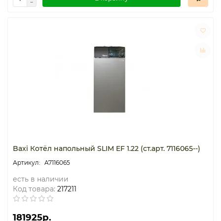
Baxi Котёл напольный SLIM EF 1.22 (ст.арт. 7116065--)
A7116065
есть в наличии
Код товара:
217211
181925р.