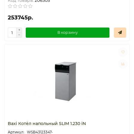
Код товара:
206305
253745р.
В корзину
Baxi Котёл напольный SLIM 1.230 iN
WSB43123347-