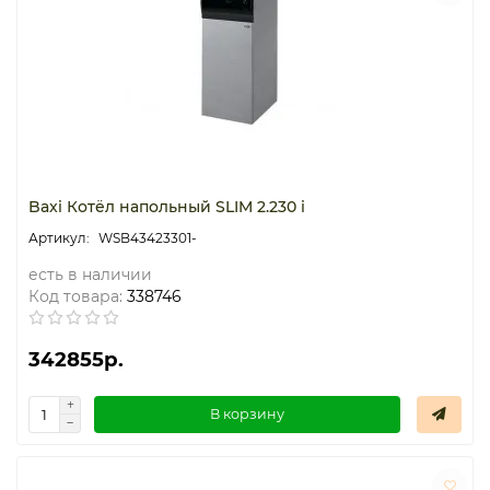
Термостаты капиллярные
Термостаты накладные
Термостаты погружные
Щиты распределительные
Baxi Котёл напольный SLIM 2.230 i
WSB43423301-
есть в наличии
Код товара:
338746
342855р.
В корзину