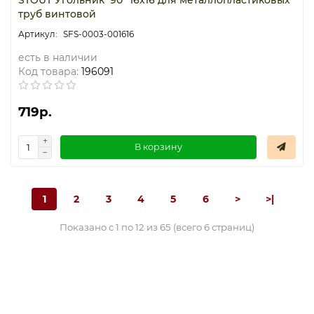
труб винтовой
SFS-0003-001616
есть в наличии
Код товара:
196091
719р.
В корзину
1
2
3
4
5
6
>
>|
Показано с 1 по 12 из 65 (всего 6 страниц)