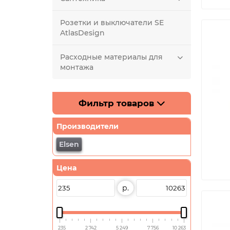
Розетки и выключатели SE
AtlasDesign
Расходные материалы для
монтажа
Фильтр товаров
Производители
Elsen
Цена
р.
235
2 742
5 249
7 756
10 263