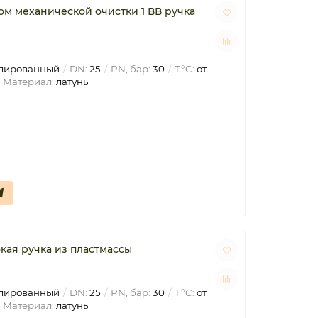
ом механической очистки 1 ВВ ручка
лированный
DN:
25
PN, бар:
30
T°C:
от
Материал:
латунь
кая ручка из пластмассы
лированный
DN:
25
PN, бар:
30
T°C:
от
Материал:
латунь