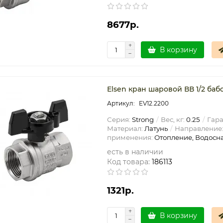
8677р.
В корзину
Elsen кран шаровой ВВ 1/2 баб
EV12.2200
Серия:
Strong
Вес, кг:
0.25
Гара
Материал:
Латунь
Направление
применения:
Отопление, Водосн
есть в наличии
Код товара:
186113
1321р.
В корзину