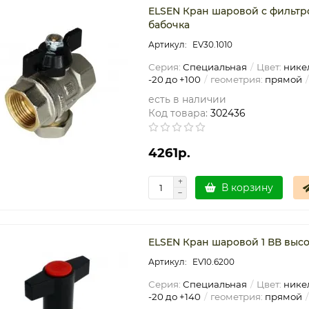
ELSEN Кран шаровой с фильтр
бабочка
EV30.1010
Серия:
Специальная
Цвет:
нике
-20 до +100
геометрия:
прямой
есть в наличии
Код товара:
302436
4261р.
В корзину
ELSEN Кран шаровой 1 ВВ высо
EV10.6200
Серия:
Специальная
Цвет:
нике
-20 до +140
геометрия:
прямой