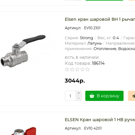
Elsen кран шаровой ВН 1 рыча
EV10.2101
Серия:
Strong
Вес, кг:
0.4
Гаран
Материал:
Латунь
Направление
применения:
Отопление, Водосн
есть в наличии
Код товара:
186114
3044р.
В корзину
ELSEN Кран шаровой 1 НВ ручк
EV10.4201