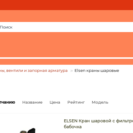
ны, вентили и запорная арматура
Elsen краны шаровые
лчанию
Название
Цена
Рейтинг
Модель
ELSEN Кран шаровой с фильтро
бабочка