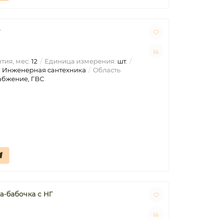
г
тия, мес:
12
Единица измерения:
шт.
:
Инженерная сантехника
Область
абжение, ГВС
а-бабочка с НГ