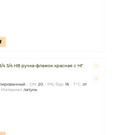
/4 3/4 НВ ручка-флажок красная с НГ
лированный
DN:
20
PN, бар:
16
T°C:
от
Материал:
латунь