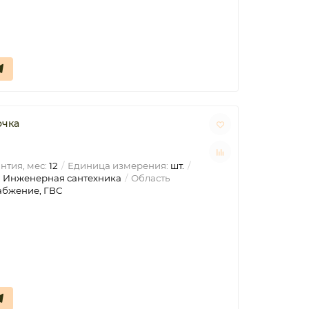
очка
нтия, мес:
12
Единица измерения:
шт.
:
Инженерная сантехника
Область
абжение, ГВС