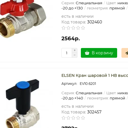
Серия:
Специальная
Цвет:
нике
-20 до +130
геометрия:
прямой
есть в наличии
Код товара:
302460
2564р.
В корзину
ELSEN Кран шаровой 1 НВ высо
EV10.6201
Серия:
Специальная
Цвет:
нике
-20 до +140
геометрия:
прямой
есть в наличии
Код товара:
302457