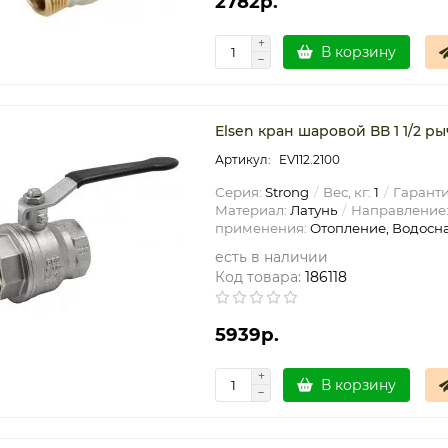
2782р.
В корзину
Elsen кран шаровой ВВ 1 1/2 ры
EV112.2100
Серия:
Strong
Вес, кг:
1
Гаранти
Материал:
Латунь
Направление
применения:
Отопление, Водосн
есть в наличии
Код товара:
186118
5939р.
В корзину