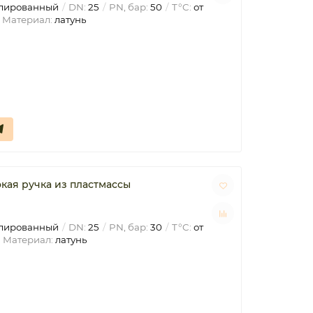
лированный
DN:
25
PN, бар:
50
T°C:
от
Материал:
латунь
кая ручка из пластмассы
лированный
DN:
25
PN, бар:
30
T°C:
от
Материал:
латунь