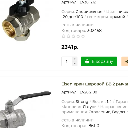
EV30.1212
Серия:
Специальная
Цвет:
нике
-20 до +100
геометрия:
прямой
есть в наличии
Код товара:
302458
2341р.
В корзину
Elsen кран шаровой ВВ 2 рыча
EV20.2100
Серия:
Strong
Вес, кг:
1.4
Гарант
Материал:
Латунь
Направление
применения:
Отопление, Водосн
есть в наличии
Код товара:
186110