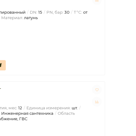
лированный
DN:
15
PN, бар:
30
T°C:
от
Материал:
латунь
г
ия, мес:
12
Единица измерения:
шт.
:
Инженерная сантехника
Область
абжение, ГВС