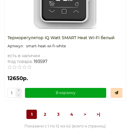
Терморегулятор IQ Watt SMART Heat Wi-Fi белый
smart-heat-wi-fi-white
есть в наличии
Код товара:
193597
12650р.
В корзину
1
2
3
4
>
>|
Показано с 1 по 12 из 42 (всего 4 страниц)