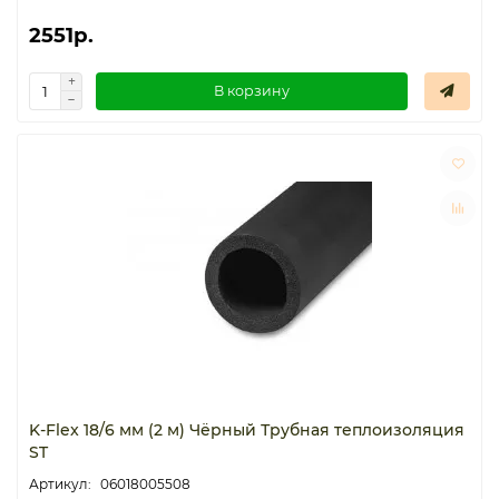
2551р.
Термостаты капиллярные
В корзину
Термостаты накладные
Термостаты погружные
Щиты распределительные
K-Flex 18/6 мм (2 м) Чёрный Трубная теплоизоляция
ST
06018005508