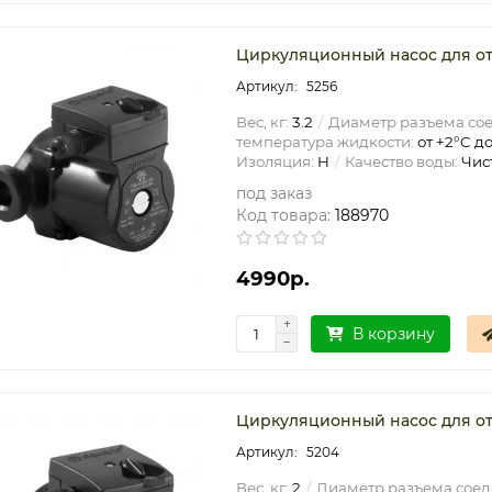
Циркуляционный насос для ото
5256
Вес, кг:
3.2
Диаметр разъема со
температура жидкости:
от +2°C до
Изоляция:
H
Качество воды:
Чис
под заказ
Код товара:
188970
4990р.
В корзину
Циркуляционный насос для ото
5204
Вес, кг:
2
Диаметр разъема соед