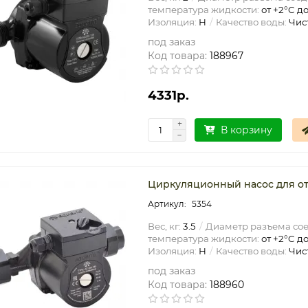
температура жидкости:
от +2°C до
Изоляция:
H
Качество воды:
Чис
под заказ
Код товара:
188967
4331р.
В корзину
Циркуляционный насос для ото
5354
Вес, кг:
3.5
Диаметр разъема со
температура жидкости:
от +2°C до
Изоляция:
H
Качество воды:
Чис
под заказ
Код товара:
188960