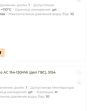
единения, дюйм:
1
Допустимая
 +110°C
Единица измерения:
шт.
тая
Максимальное давление воды, бар:
10
AC 154-130HW (дял ГВС), 5154
инения, дюйм:
1
Допустимая температура
ица измерения:
шт.
Изоляция:
H
ьное давление воды, бар:
10