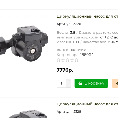
Циркуляционный насос для ото
5326
Вес, кг:
3.8
Диаметр разъема со
температура жидкости:
от +2°C до
Изоляция:
H
Качество воды:
Чис
есть в наличии
Код товара:
188964
7776р.
В корзину
Циркуляционный насос для ото
5328