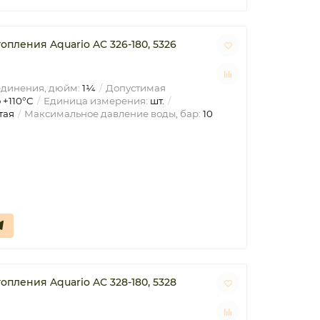
пления Aquario AC 326-180, 5326
единения, дюйм:
1¼
Допустимая
 +110°C
Единица измерения:
шт.
тая
Максимальное давление воды, бар:
10
пления Aquario AC 328-180, 5328