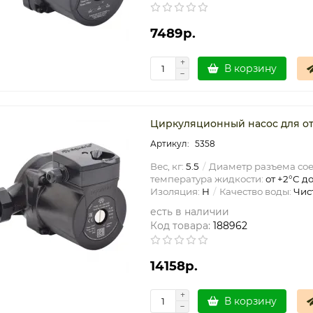
7489р.
В корзину
Циркуляционный насос для ото
5358
Вес, кг:
5.5
Диаметр разъема со
температура жидкости:
от +2°C до
Изоляция:
H
Качество воды:
Чис
есть в наличии
Код товара:
188962
14158р.
В корзину