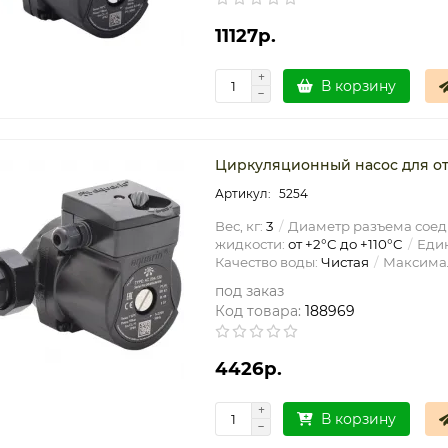
11127р.
В корзину
Циркуляционный насос для от
5254
Вес, кг:
3
Диаметр разъема соед
жидкости:
от +2°C до +110°C
Един
Качество воды:
Чистая
Максимал
под заказ
Код товара:
188969
4426р.
В корзину