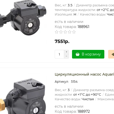
Вес, кг:
3.5
Диаметр разъема со
температура жидкости:
от +2°C до
Изоляция:
H
Качество воды:
Чис
есть в наличии
Код товара:
188961
7551р.
В корзину
Циркуляционный насос Aquario 
5154
Вес, кг:
3
Диаметр разъема соед
жидкости:
от +1°C до +90°C
Един
Качество воды:
Чистая
Максимал
есть в наличии
Код товара:
188972