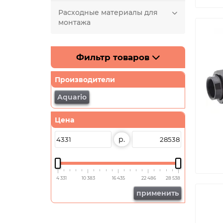
Расходные материалы для
монтажа
Фильтр товаров
Производители
Aquario
Цена
р.
4 331
10 383
16 435
22 486
28 538
применить