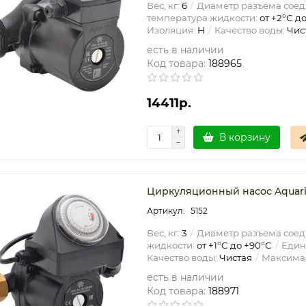
Вес, кг:
6
Диаметр разъема соед
температура жидкости:
от +2°C до
Изоляция:
H
Качество воды:
Чис
есть в наличии
Код товара:
188965
14411р.
В корзину
Циркуляционный насос Aquario 
5152
Вес, кг:
3
Диаметр разъема соед
жидкости:
от +1°C до +90°C
Един
Качество воды:
Чистая
Максимал
есть в наличии
Код товара:
188971