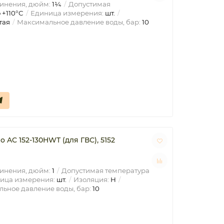
инения, дюйм:
1¼
Допустимая
 +110°C
Единица измерения:
шт.
тая
Максимальное давление воды, бар:
10
AC 152-130HWT (для ГВС), 5152
инения, дюйм:
1
Допустимая температура
ица измерения:
шт.
Изоляция:
H
ьное давление воды, бар:
10