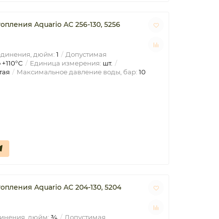
пления Aquario AC 256-130, 5256
единения, дюйм:
1
Допустимая
 +110°C
Единица измерения:
шт.
тая
Максимальное давление воды, бар:
10
пления Aquario AC 204-130, 5204
инения, дюйм:
¾
Допустимая