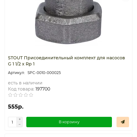
Термостаты капиллярные
Термостаты накладные
Термостаты погружные
Щиты распределительные
STOUT Присоединительный комплект для насосов
G 1 1/2 x Rp 1
SPC-0010-000025
есть в наличии
Код товара:
197700
555р.
В корзину