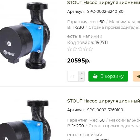
STOUT Насос циркуляционный m
SPC-0002-3240180
Гарантия, мес:
60
Максимальное
В:
1~230
Страна производитель:
есть в наличии
Код товара:
197711
20595р.
В корзину
STOUT Насос циркуляционный 
SPC-0002-3260180
Гарантия, мес:
60
Максимальное
В:
1~230
Страна производитель:
есть в наличии