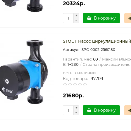
20324р.
В корзину
STOUT Насос циркуляционный 
SPC-0002-2560180
Гарантия, мес:
60
Максимальное
В:
1~230
Страна производитель:
есть в наличии
Код товара:
197709
21680р.
В корзину