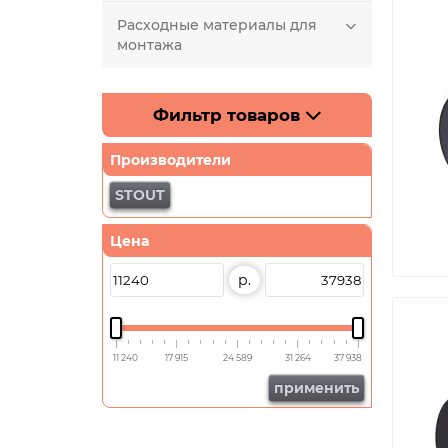
Расходные материалы для
монтажа
Фильтр товаров
Производители
STOUT
Цена
р.
11 240
17 915
24 589
31 264
37 938
применить