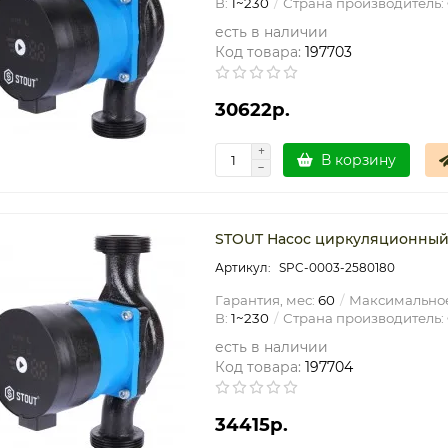
В:
1~230
Страна производитель:
есть в наличии
Код товара:
197703
30622р.
В корзину
STOUT Насос циркуляционный m
SPC-0003-2580180
Гарантия, мес:
60
Максимальное
В:
1~230
Страна производитель:
есть в наличии
Код товара:
197704
34415р.