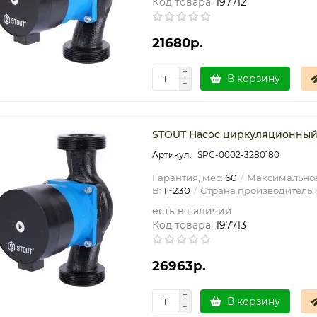
Код товара:
197712
21680р.
В корзину
STOUT Насос циркуляционный 
SPC-0002-3280180
Гарантия, мес:
60
Максимальное
В:
1~230
Страна производитель:
есть в наличии
Код товара:
197713
26963р.
В корзину