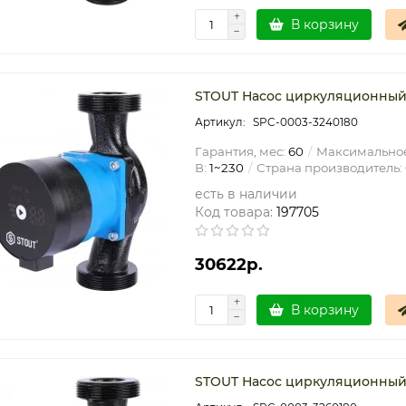
В корзину
STOUT Насос циркуляционный m
SPC-0003-3240180
Гарантия, мес:
60
Максимальное
В:
1~230
Страна производитель:
есть в наличии
Код товара:
197705
30622р.
В корзину
STOUT Насос циркуляционный m