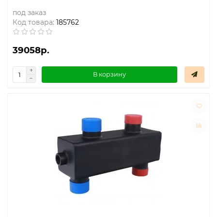
под заказ
Код товара:
185762
39058р.
В корзину