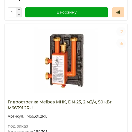
В корзину
Гидрострелка Meibes MHK, DN-25, 2 м3/ч, 50 кВт,
M66391.2RU
M66391.2RU
под заказ
Код товара:
185761