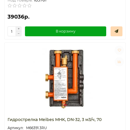
39036р.
В корзину
Гидрострелка Meibes MHK, DN-32, 3 м3/ч, 70
M66391.3RU