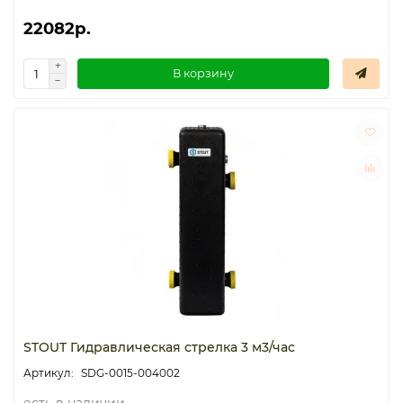
22082р.
Термостаты капиллярные
В корзину
Термостаты накладные
Термостаты погружные
Щиты распределительные
STOUT Гидравлическая стрелка 3 м3/час
SDG-0015-004002
есть в наличии