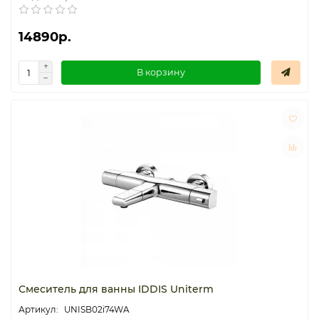
14890р.
В корзину
Смеситель для ванны IDDIS Uniterm
UNISB02i74WA