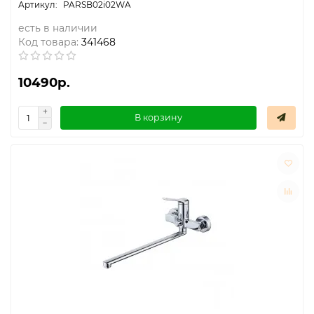
PARSB02i02WA
Термостаты капиллярные
есть в наличии
Код товара:
341468
Термостаты накладные
10490р.
Термостаты погружные
В корзину
Щиты распределительные