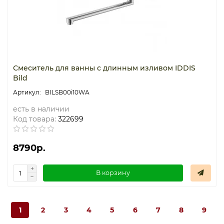
Смеситель для ванны с длинным изливом IDDIS
Bild
BILSB00i10WA
есть в наличии
Код товара:
322699
8790р.
В корзину
1
2
3
4
5
6
7
8
9