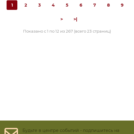
1
2
3
4
5
6
7
8
9
>
>|
Показано с 1 по 12 из 267 (всего 23 страниц)
Будьте в центре событий - подпишитесь на