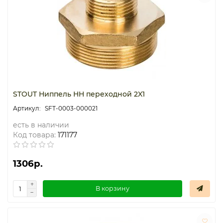
Термостаты капиллярные
Термостаты накладные
Термостаты погружные
Щиты распределительные
STOUT Ниппель НН переходной 2X1
SFT-0003-000021
есть в наличии
Код товара:
171177
1306р.
В корзину