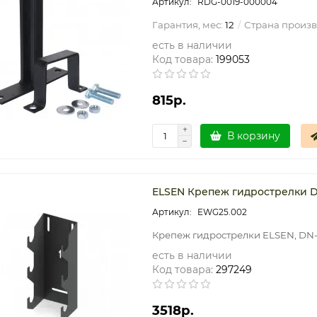
RDG-0019-000004
Гарантия, мес:
12
Страна произв
есть в наличии
Код товара:
199053
815р.
В корзину
ELSEN Крепеж гидрострелки D
EWG25.002
Крепеж гидрострелки ELSEN, DN-
есть в наличии
Код товара:
297249
3518р.