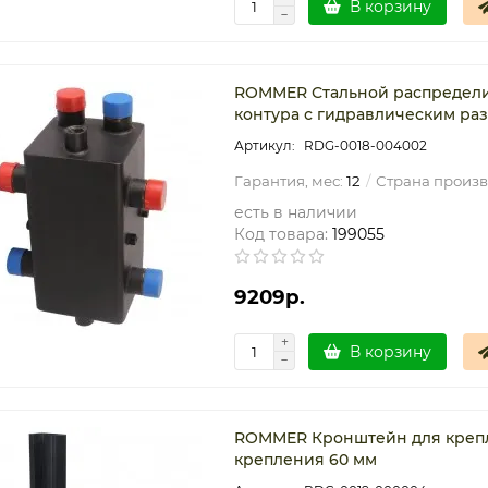
В корзину
ROMMER Стальной распредели
контура с гидравлическим раз
RDG-0018-004002
Гарантия, мес:
12
Страна произв
есть в наличии
Код товара:
199055
9209р.
В корзину
ROMMER Кронштейн для крепл
крепления 60 мм