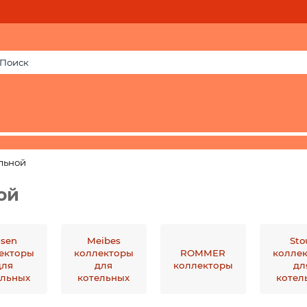
льной
ой
lsen
Meibes
Sto
екторы
коллекторы
ROMMER
колле
для
для
коллекторы
дл
ельных
котельных
котел