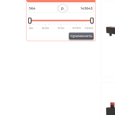
р.
564
36 334
72 104
107 873
143 643
применить