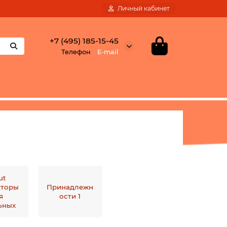
Личный кабинет
+7 (495) 185-15-45
Телефон
E-mail
ut
кторы
Принадлежн
я
ости 1
ьных