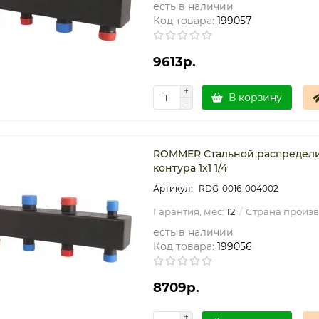
есть в наличии
Код товара:
199057
9613р.
В корзину
ROMMER Стальной распредели
контура 1х1 1/4
RDG-0016-004002
Гарантия, мес:
12
Страна произв
есть в наличии
Код товара:
199056
8709р.