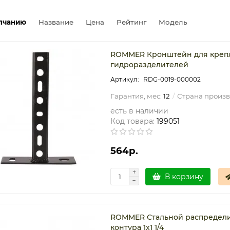
лчанию
Название
Цена
Рейтинг
Модель
ROMMER Кронштейн для крепл
гидроразделителей
RDG-0019-000002
Гарантия, мес:
12
Страна произв
есть в наличии
Код товара:
199051
564р.
В корзину
ROMMER Стальной распределит
контура 1х1 1/4