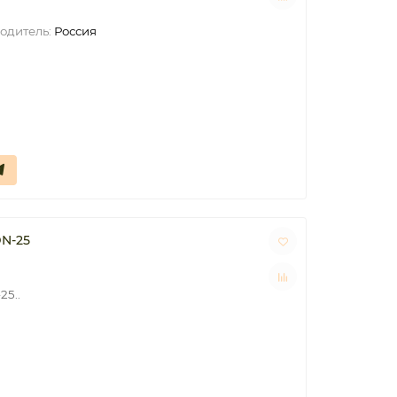
одитель:
Россия
N-25
25..