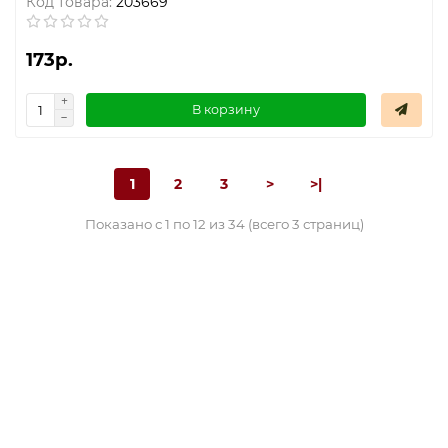
Код товара:
203669
173р.
В корзину
1
2
3
>
>|
Показано с 1 по 12 из 34 (всего 3 страниц)