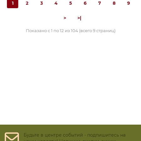
1
2
3
4
5
6
7
8
9
>
>|
Показано с 1 по 12 из 104 (всего 9 страниц)
Будьте в центре событий - подпишитесь на