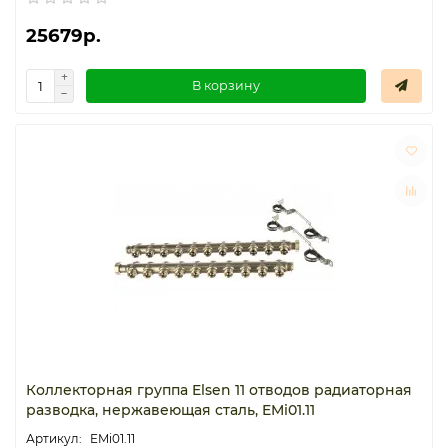
25679р.
Термостаты капиллярные
Термостаты накладные
В корзину
Термостаты погружные
Щиты распределительные
Коллекторная группа Elsen 11 отводов радиаторная
разводка, нержавеющая сталь, EMi01.11
EMi01.11