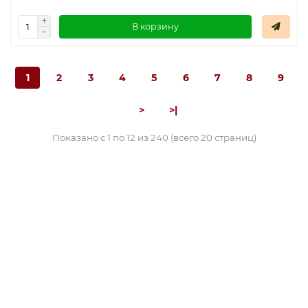
В корзину
1
2
3
4
5
6
7
8
9
>
>|
Показано с 1 по 12 из 240 (всего 20 страниц)