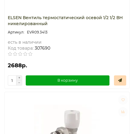
Термостаты капиллярные
ELSEN Вентиль термостатический осевой 1/2 1/2 ВН
никелированный
Термостаты накладные
EVR09.3413
Термостаты погружные
есть в наличии
Код товара:
307690
Щиты распределительные
2688р.
В корзину