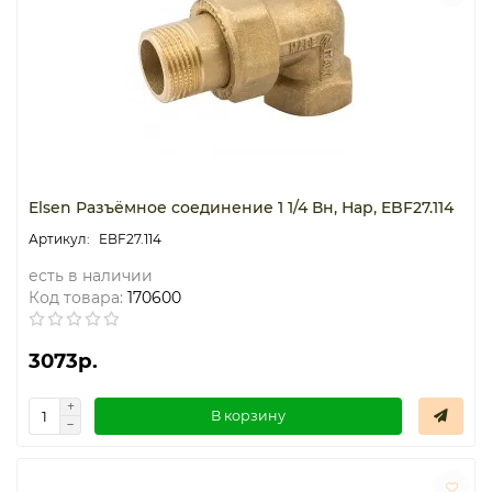
Термостаты капиллярные
Термостаты накладные
Термостаты погружные
Щиты распределительные
Elsen Разъёмное соединение 1 1/4 Вн, Нар, EBF27.114
EBF27.114
есть в наличии
Код товара:
170600
3073р.
В корзину