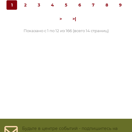
1
2
3
4
5
6
7
8
9
>
>|
Показано с 1 по 12 из 166 (всего 14 страниц)
Будьте в центре событий - подпишитесь на