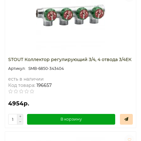
Термостаты капиллярные
Термостаты накладные
Термостаты погружные
Щиты распределительные
STOUT Коллектор регулирующий 3/4, 4 отвода 3/4ЕК
SMB-6850-343404
есть в наличии
Код товара:
196657
4954р.
В корзину