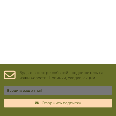
Основная задача распределительного коллектора для
системы водоснабжения это – подведение
равномерного водного потока к каждой точке в жилом
помещении, исключение перепадов давления и
температур при одновременном пользовании
несколькими сантехническими приборами.
Будьте в центре событий - подпишитесь на
наши новости! Новинки, скидки, акции.
Оформить подписку