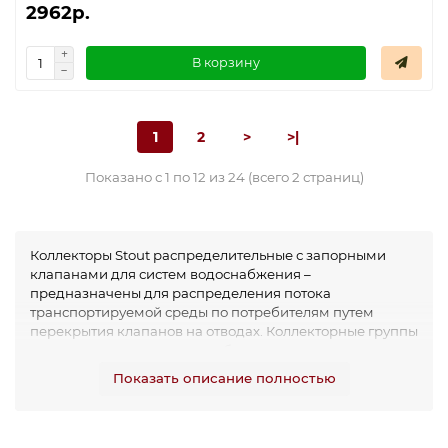
2962р.
В корзину
1
2
>
>|
Показано с 1 по 12 из 24 (всего 2 страниц)
Коллекторы Stout распределительные с запорными
клапанами для систем водоснабжения –
предназначены для распределения потока
транспортируемой среды по потребителям путем
перекрытия клапанов на отводах. Коллекторные группы
могут использоваться на трубопроводах систем
холодного и горячего водоснабжения, а также для
Показать описание полностью
транспортировки жидкости, не агрессивной к
материалам элементов коллекторных систем.
Распределительные коллекторы с запорными
клапанами соединяются по принципу модульности.