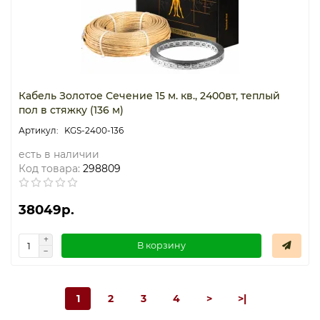
Кабель Золотое Сечение 15 м. кв., 2400вт, теплый
пол в стяжку (136 м)
KGS-2400-136
есть в наличии
Код товара:
298809
38049р.
В корзину
1
2
3
4
>
>|