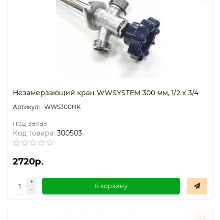
Термостаты капиллярные
Термостаты накладные
Термостаты погружные
Щиты распределительные
Незамерзающий кран WWSYSTEM 300 мм, 1/2 x 3/4
WWS300HK
под заказ
Код товара:
300503
2720р.
В корзину