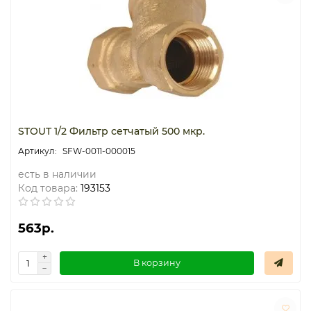
Термостаты капиллярные
Термостаты накладные
Термостаты погружные
Щиты распределительные
STOUT 1/2 Фильтр сетчатый 500 мкр.
SFW-0011-000015
есть в наличии
Код товара:
193153
563р.
В корзину