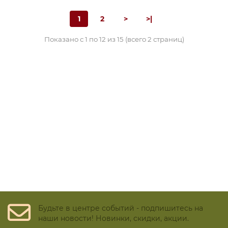
1
2
>
>|
Показано с 1 по 12 из 15 (всего 2 страниц)
Будьте в центре событий - подпишитесь на
наши новости! Новинки, скидки, акции.