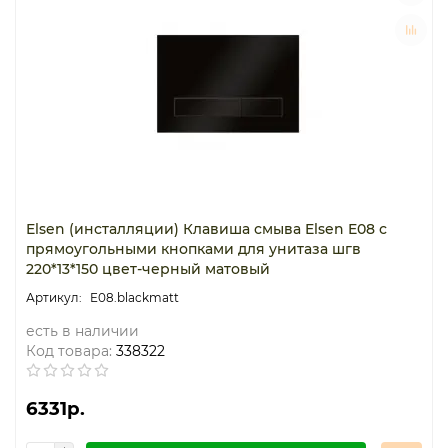
Термостаты капиллярные
Термостаты накладные
Термостаты погружные
Щиты распределительные
Elsen (инсталляции) Клавиша смыва Elsen E08 с
прямоугольными кнопками для унитаза шгв
220*13*150 цвет-черный матовый
E08.blackmatt
есть в наличии
Код товара:
338322
6331р.