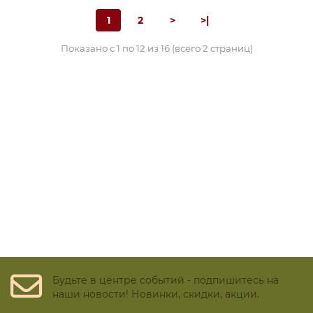
1
2
>
>|
Показано с 1 по 12 из 16 (всего 2 страниц)
Будьте в центре событий - подпишитесь на
наши новости! Новинки, скидки, акции.