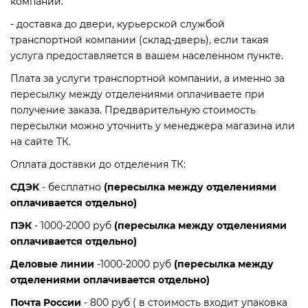
компании.
Zont Контроллеры и терморегуляторы
Насосные группы
Трубы металлопластиковые PE-Xb/Al/PE-Xb
Терморегуляторы Kiptover
Смесители
Хомут для крепления труб
- доставка до двери, курьерской службой
транспортной компании (склад-дверь), если такая
Фитинги латунные винтовые для труб PE-Xb/Al/PE-
услуга предоставляется в вашем населенном пункте.
Головки термостатические и ручного привода
Сепараторы Flamco
Spyheat
Унитазы
Xb
Плата за услуги транспортной компании, а именно за
Фитинги латунные прессовые для труб PE-Xb/Al/PE-
Датчики температуры
Шкафы коллекторные
пересылку между отделениями оплачиваете при
Xb
получение заказа. Предварительную стоимость
ПолиТех реле давления
пересылки можно уточнить у менеджера магазина или
на сайте ТК.
Регуляторы тяги для котлов
Оплата доставки до отделения ТК:
СДЭК
- бесплатно
(пересылка между отделениями
Реле и автоматы
оплачивается отдельно)
ПЭК
- 1000-2000 руб
(пересылка между отделениями
Сервоприводы
оплачивается отдельно)
Система защиты от протечек воды
Деловые линии
-1000-2000 руб
(пересылка между
отделениями оплачивается отдельно)
Стабилизаторы напряжения
Почта России
- 800 руб ( в стоимость входит упаковка