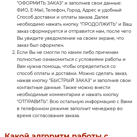
"ОФОРМИТЬ ЗАКАЗ" и заполнив свои данные:
Zont Контроллеры и терморегуляторы
Насосные группы
Трубы металлопластиковые PE-Xb/Al/PE-Xb
Терморегуляторы Kiptover
Смесители
Хомут для крепления труб
ФИО, E-Mail, Телефон, Город, Адрес и удобный
Способ доставки и оплаты заказа. Далее
Фитинги латунные винтовые для труб PE-Xb/Al/PE-
необходимо нажать кнопку "ПРОДОЛЖИТЬ" и Ваш
Головки термостатические и ручного привода
Сепараторы Flamco
Spyheat
Унитазы
Xb
заказ сформируется и отправится нам, после чего
Фитинги латунные прессовые для труб PE-Xb/Al/PE-
Вы увидите уведомление на своем экране, что
Датчики температуры
Шкафы коллекторные
Xb
заказ был оформлен.
Если Вы не смогли по каким либо причинам
ПолиТех реле давления
полностью ознакомиться с условиями работы и
Вам нужна помощь, чтобы определиться со
Регуляторы тяги для котлов
способ оплаты и доставки. Можно сделать заказ,
нажав кнопку "БЫСТРЫЙ ЗАКАЗ" и заполнив свои
Реле и автоматы
контактные данные. Также можно внести
необходимые комментарии и нажать кнопку
Сервоприводы
"ОТПРАВИТЬ". Всю остальную информацию с Вами
в телефонном режиме заполнит менеджер во
время согласования заказа.
Система защиты от протечек воды
Стабилизаторы напряжения
Какой алгоритм работы с