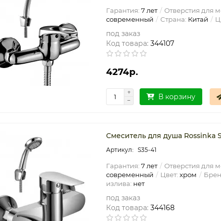
Гарантия:
7 лет
Отверстия для м
современный
Страна:
Китай
Ц
под заказ
Код товара:
344107
4274р.
В корзину
Смеситель для душа Rossinka 
S35-41
Гарантия:
7 лет
Отверстия для м
современный
Цвет:
хром
Брен
излива:
нет
под заказ
Код товара:
344168