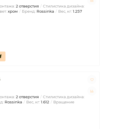
онтажа:
2 отверстия
Стилистика дизайна:
вет:
хром
Бренд:
Rossinka
Вес, кг:
1.257
S
онтажа:
2 отверстия
Стилистика дизайна:
д:
Rossinka
Вес, кг:
1.612
Вращение