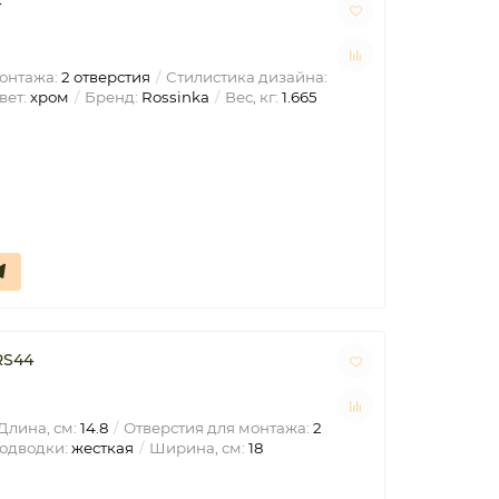
T
онтажа:
2 отверстия
Стилистика дизайна:
вет:
хром
Бренд:
Rossinka
Вес, кг:
1.665
RS44
Длина, см:
14.8
Отверстия для монтажа:
2
одводки:
жесткая
Ширина, см:
18