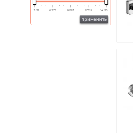
3 611
6 337
9 063
11 789
14 515
применить