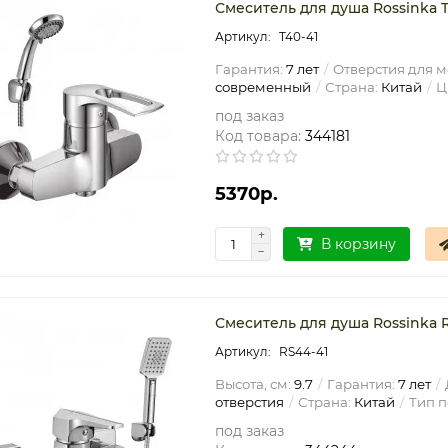
Смеситель для душа Rossinka 
T40-41
Гарантия:
7 лет
Отверстия для м
современный
Страна:
Китай
Ц
под заказ
Код товара:
344181
5370р.
В корзину
Смеситель для душа Rossinka 
RS44-41
Высота, см:
9.7
Гарантия:
7 лет
отверстия
Страна:
Китай
Тип п
под заказ