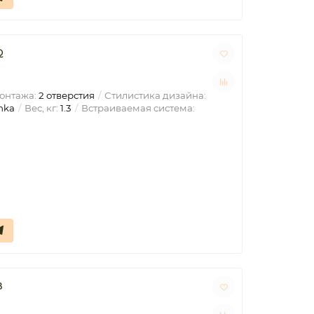
Q
онтажа:
2 отверстия
Стилистика дизайна:
nka
Вес, кг:
1.3
Встраиваемая система:
B