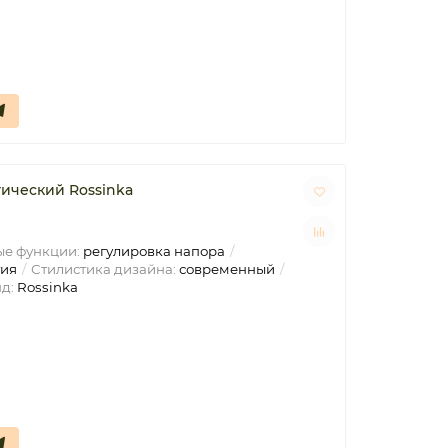
ический Rossinka
е функции:
регулировка напора
тия
Стилистика дизайна:
современный
д:
Rossinka