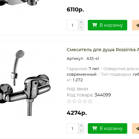
6110р.
В корзину
Смеситель для душа Rossinka 
A35-41
Гарантия:
7 лет
Отверстия для м
современный
Тип подводки:
ги
кг:
1.272
под заказ
Код товара:
344099
4274р.
В корзину