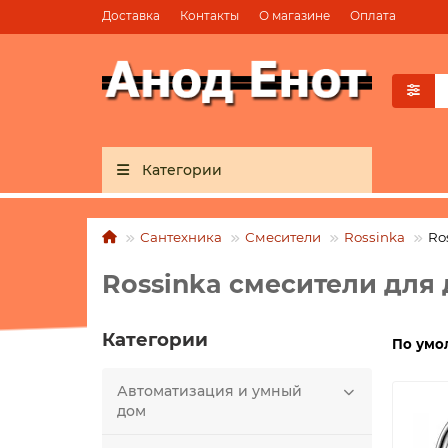
Доставка
Контакты
О магазине
Оплата
Категории
Сантехника
Смесители
Rossinka
Ro
Rossinka смесители для
Категории
По умо
Автоматизация и умный
дом