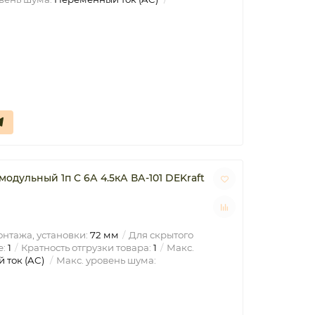
одульный 1п C 6А 4.5кА ВА-101 DEKraft
нтажа, установки:
72 мм
Для скрытого
е:
1
Кратность отгрузки товара:
1
Макс.
 ток (AC)
Макс. уровень шума: