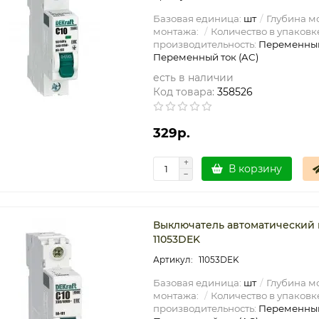
Базовая единица:
шт
Глубина мо
монтажа:
Количество в упаковк
производительность:
Переменный
Переменный ток (AC)
есть в наличии
Код товара:
358526
329р.
В корзину
Выключатель автоматический мо
11053DEK
11053DEK
Базовая единица:
шт
Глубина мо
монтажа:
Количество в упаковк
производительность:
Переменный