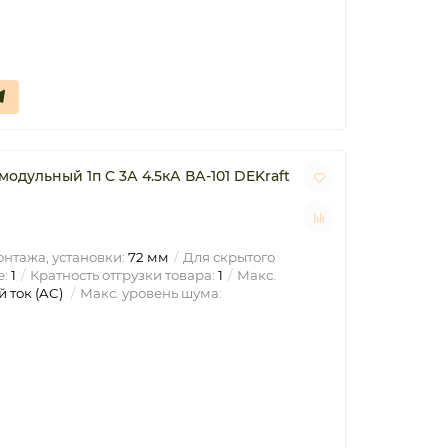
одульный 1п C 3А 4.5кА ВА-101 DEKraft
нтажа, установки:
72 мм
Для скрытого
е:
1
Кратность отгрузки товара:
1
Макс.
 ток (AC)
Макс. уровень шума: