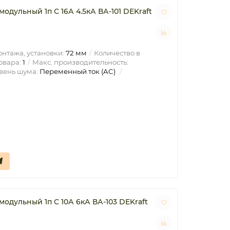
дульный 1п C 16А 4.5кА ВА-101 DEKraft
нтажа, установки:
72 мм
Количество в
овара:
1
Макс. производительность:
вень шума:
Переменный ток (AC)
одульный 1п C 10А 6кА ВА-103 DEKraft