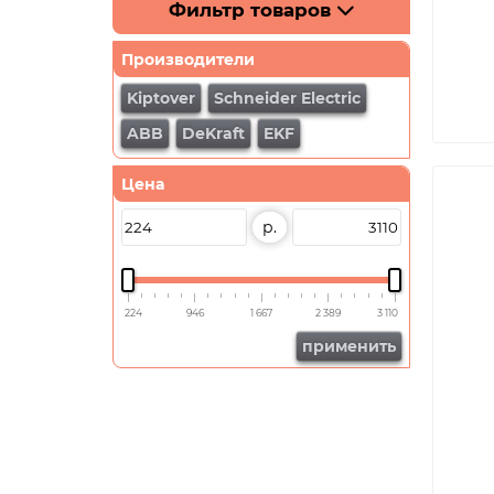
Фильтр товаров
Производители
Kiptover
Schneider Electric
ABB
DeKraft
EKF
Цена
р.
224
946
1 667
2 389
3 110
применить