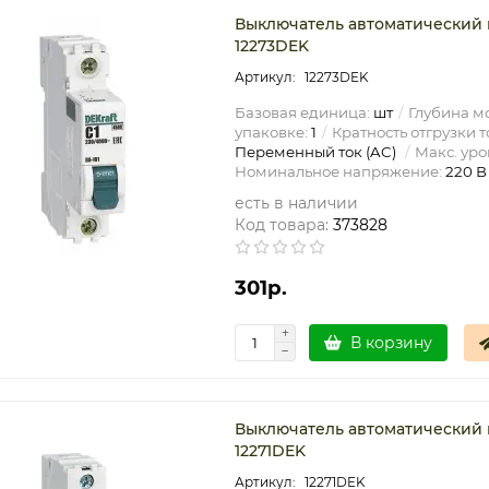
Выключатель автоматический мо
12273DEK
12273DEK
Базовая единица:
шт
Глубина мо
упаковке:
1
Кратность отгрузки т
Переменный ток (AC)
Макс. уро
Номинальное напряжение:
220 В
есть в наличии
Код товара:
373828
301р.
В корзину
Выключатель автоматический м
12271DEK
12271DEK