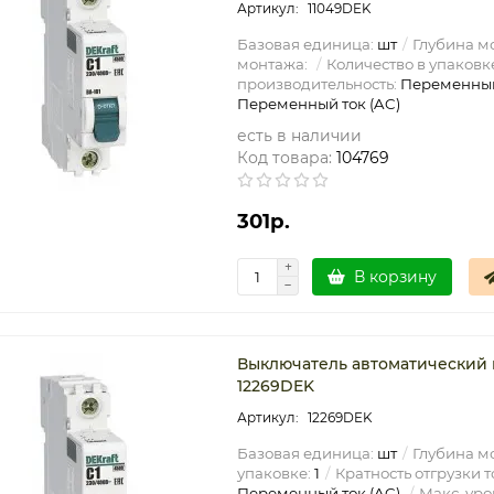
11049DEK
Базовая единица:
шт
Глубина мо
монтажа:
Количество в упаковк
производительность:
Переменный
Переменный ток (AC)
есть в наличии
Код товара:
104769
301р.
В корзину
Выключатель автоматический м
12269DEK
12269DEK
Базовая единица:
шт
Глубина мо
упаковке:
1
Кратность отгрузки т
Переменный ток (AC)
Макс. уро