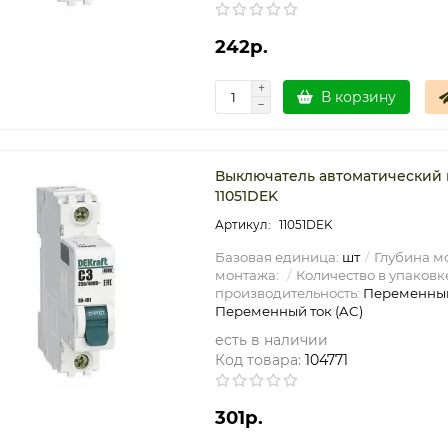
242р.
В корзину
Выключатель автоматический м
11051DEK
11051DEK
Базовая единица:
шт
Глубина мо
монтажа:
Количество в упаковк
производительность:
Переменный
Переменный ток (AC)
есть в наличии
Код товара:
104771
301р.