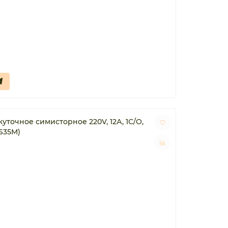
жуточное симисторное 220V, 12А, 1С/О,
S35M)