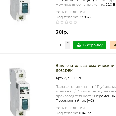
Номинальное напряжение:
220 В
есть в наличии
Код товара:
373827
301р.
В корзину
Выключатель автоматический м
11052DEK
11052DEK
Базовая единица:
шт
Глубина мо
монтажа:
Количество в упаковк
производительность:
Переменный
Переменный ток (AC)
есть в наличии
Код товара:
104772