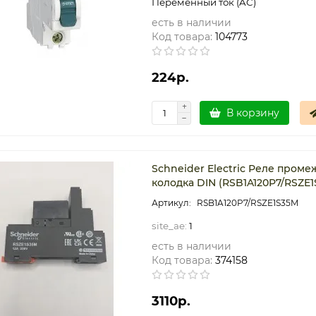
Переменный ток (AC)
есть в наличии
Код товара:
104773
224р.
В корзину
Schneider Electric Реле проме
колодка DIN (RSB1A120P7/RSZE1
RSB1A120P7/RSZE1S35M
site_ae:
1
есть в наличии
Код товара:
374158
3110р.