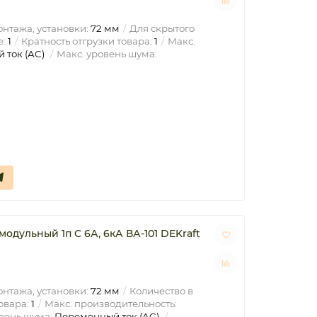
нтажа, установки:
72 мм
Для скрытого
е:
1
Кратность отгрузки товара:
1
Макс.
 ток (AC)
Макс. уровень шума:
одульный 1п C 6А, 6кА ВА-101 DEKraft
нтажа, установки:
72 мм
Количество в
овара:
1
Макс. производительность:
вень шума:
Переменный ток (AC)