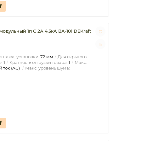
одульный 1п C 2А 4.5кА ВА-101 DEKraft
нтажа, установки:
72 мм
Для скрытого
е:
1
Кратность отгрузки товара:
1
Макс.
 ток (AC)
Макс. уровень шума: