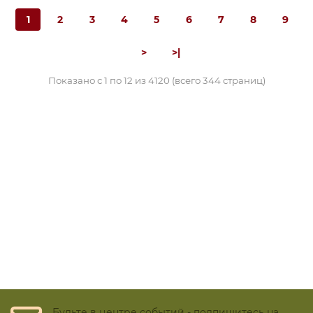
1
2
3
4
5
6
7
8
9
>
>|
Показано с 1 по 12 из 4120 (всего 344 страниц)
Будьте в центре событий - подпишитесь на