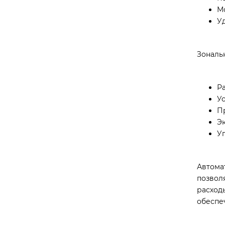
М
У
Зональ
Р
У
П
Э
У
Автома
позвол
расход
обеспе