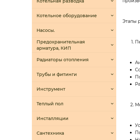
произво
Котельная разводка
Котельное оборудование
Этапы 
Насосы.
Предохранительная
П
арматура, КИП
Радиаторы отопления
А
С
Трубы и фитинги
П
Р
Инструмент
Теплый пол
М
Инсталляции
У
П
Сантехника
Н