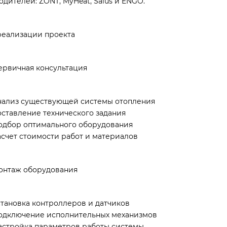
дителей: ZONT, MyHeat, Salus и ENGO.
реализации проекта
ервичная консультация
нализ существующей системы отопления
оставление технического задания
одбор оптимального оборудования
асчет стоимости работ и материалов
онтаж оборудования
становка контроллеров и датчиков
одключение исполнительных механизмов
астройка параметров работы системы