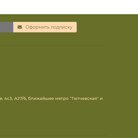
Оформить подписку
е, 4с3, А27/6, ближайшее метро "Тютчевская" и