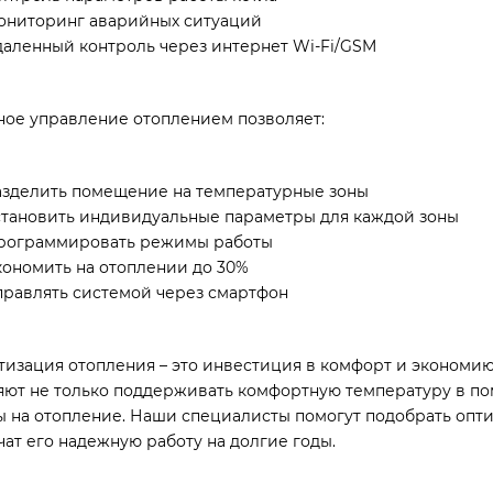
ониторинг аварийных ситуаций
даленный контроль через интернет Wi-Fi/GSM
ное управление отоплением позволяет:
азделить помещение на температурные зоны
становить индивидуальные параметры для каждой зоны
рограммировать режимы работы
кономить на отоплении до 30%
правлять системой через смартфон
тизация отопления – это инвестиция в комфорт и экономи
яют не только поддерживать комфортную температуру в по
ы на отопление. Наши специалисты помогут подобрать опт
чат его надежную работу на долгие годы.