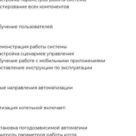
естирование всех компонентов
бучение пользователей
емонстрация работы системы
астройка сценариев управления
бучение работе с мобильными приложениями
оставление инструкции по эксплуатации
ые направления автоматизации
тизация котельной включает:
становка погодозависимой автоматики
онтроль параметров работы котла