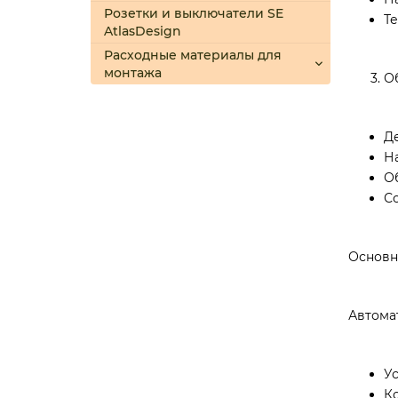
Розетки и выключатели SE
Т
AtlasDesign
Расходные материалы для
монтажа
О
Д
Н
О
С
Основн
Автома
У
К