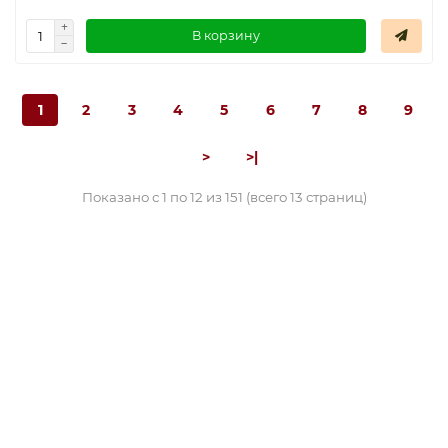
В корзину
1
2
3
4
5
6
7
8
9
>
>|
Показано с 1 по 12 из 151 (всего 13 страниц)