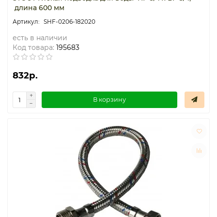
длина 600 мм
Термостаты капиллярные
SHF-0206-182020
есть в наличии
Термостаты накладные
Код товара:
195683
Термостаты погружные
832р.
Щиты распределительные
В корзину