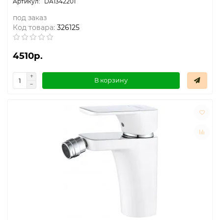
DA1342201
под заказ
Код товара:
326125
4510р.
В корзину