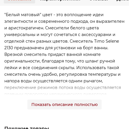
"Белый матовый" цвет - это воплощение идеи
элегантности и современного подхода, он выразителен
и аристократичен. Смесители белого цвета
универсальны и могут сочетаться с аксессуарами и
отделкой стен разных цветов. Смеситель Timo Selene
2130 предназначен для установки на борт ванны.
Врезной смеситель придаст ванной комнате
оригинальности, благодаря тому, что шланг ручной
лейки и все соединения скрыты. Использовать такой
смеситель очень удобно, регулировка температуры и
напора воды осуществляется одним рычагом,
переключение режимов потока воды осуществляется
плавным поворотом керамического дивертора.
Поскольку часть конструкции является скрытой,
Показать описание полностью
рекомендуем позаботиться о том, чтобы к ней был
доступ. Сложностей монтажа не возникает при
установке смесителя опытным сантехником.
Внимательно изучите инструкцию по монтажу и
Похожие товары