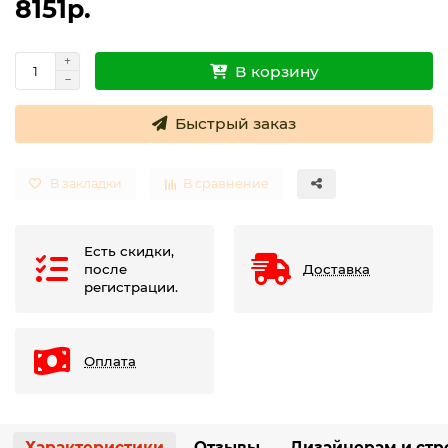
8151р.
Термостаты капиллярные
В корзину
Термостаты накладные
Быстрый заказ
Термостаты погружные
Щиты распределительные
В закладки
В сравнение
Есть скидки,
после
Доставка
регистрации.
Оплата
Характеристики
Отзывы
Дизайнерам и стр