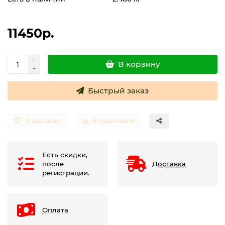
Термостаты капиллярные
11450р.
Термостаты накладные
В корзину
Термостаты погружные
Быстрый заказ
Щиты распределительные
В закладки
В сравнение
Есть скидки,
после
Доставка
регистрации.
Оплата