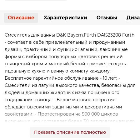
Описание
Характеристики
Отзывы
Диза
Смеситель для ванны D&K Bayern.Fürth DA1523208 Fürth
- сочетает в себе привлекательный и продуманный
дизайн, практичный и функциональный, лаконичные
формы с выбором популярных цветовых решений
глянцевый хром и матовый белый поможет создать
идеальную кухню и ванную комнату каждому. -
Бесплатное гарантийное обслуживание - 10 лет; -
Смесители из латуни высокого качества, безопасны для
людей и домашних животных из-за пониженного
содержания свинца; - Белое матовое покрытие
обладает высокими защитными и декоративными
свойствами; - Протестирован на 500 000 циклов
включения, что составляет более 30 лет повседневного
использования, семьи из четырёх человек; - Аэратор
Показать описание полностью
Neoperl экономит воду за счет смешивания с воздухом,