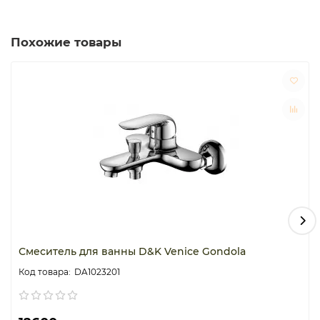
струя становится ровнее и мягче, снижая уровень
шума; - Душевая трехрежимная лейка и шланг длинной
150 см уже в комплекте
Похожие товары
Смеситель для ванны D&K Venice Gondola
DA1023201