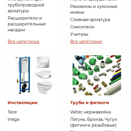
трубопроводной
Раковины и кухонные
Термостаты капиллярные
арматуры
мойки
Расширители и
Сливная арматура
расширительные
Термостаты накладные
Смесители
насадки
Унитазы
Термостаты погружные
Все категории
Все категории
Щиты распределительные
Инсталляции
Трубы и фитинги
Tece
Valtec нержавейка
Viega
Латунь, Бронза, Чугун
(фитинги резьбовые)