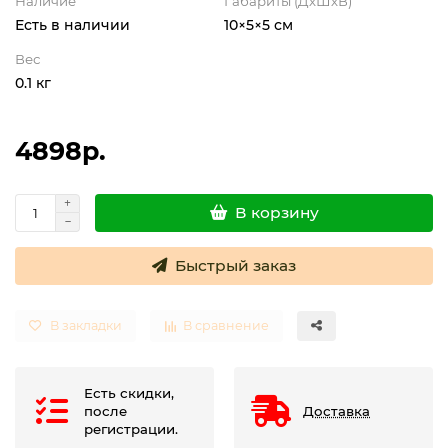
Наличие
Габариты (ДхШхВ)
Есть в наличии
10×5×5 см
Термостаты капиллярные
Вес
0.1 кг
Термостаты накладные
Термостаты погружные
4898р.
Щиты распределительные
В корзину
Быстрый заказ
В закладки
В сравнение
Есть скидки,
после
Доставка
регистрации.