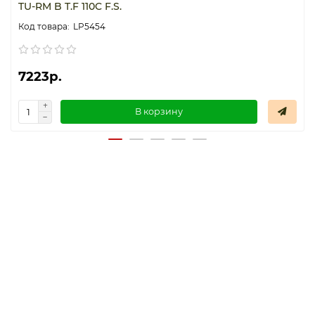
TU-RM B T.F 110C F.S.
LP5454
7223р.
В корзину